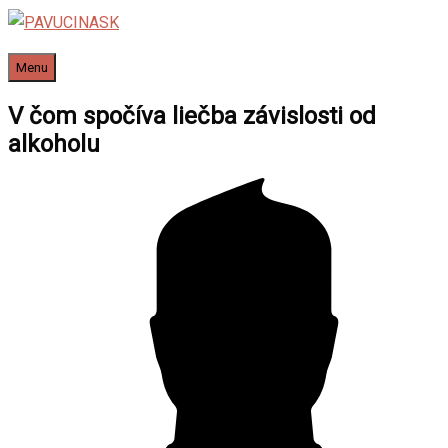
Skip
to
Menu
Menu
content
V čom spočíva liečba závislosti od
alkoholu