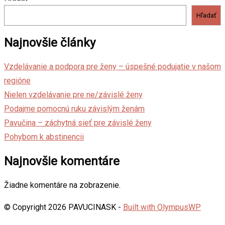
Hľadať
Najnovšie články
Vzdelávanie a podpora pre ženy – úspešné podujatie v našom
regióne
Nielen vzdelávanie pre ne/závislé ženy
Podajme pomocnú ruku závislým ženám
Pavučina – záchytná sieť pre závislé ženy
Pohybom k abstinencii
Najnovšie komentáre
Žiadne komentáre na zobrazenie.
© Copyright 2026 PAVUCINASK -
Built with OlympusWP