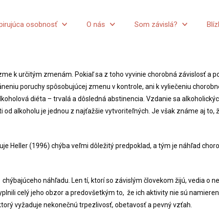
pirujúca osobnosť
O nás
Som závislá?
Blí
 k určitým zmenám. Pokiaľ sa z toho vyvinie chorobná závislosť a post
ráneniu poruchy spôsobujúcej zmenu v kontrole, ani k vyliečeniu chorob
koholová diéta – trvalá a dôsledná abstinencia. Vzdanie sa alkoholický
 od alkoholu je jednou z najťažšie vytvoriteľných. Je však známe aj to, 
uje Heller (1996) chýba veľmi dôležitý predpoklad, a tým je náhľad choro
v chýbajúceho náhľadu. Len tí, ktorí so závislým človekom žijú, vedia o 
lnili celý jeho obzor a predovšetkým to, že ich aktivity nie sú namierené
, ktorý vyžaduje nekonečnú trpezlivosť, obetavosť a pevný vzťah.