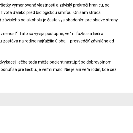
všetky vymenované vlastnosti a závislý prekročí hranicu, od
 života ďaleko pred biologickou smrťou. On sám stráca
 závislého od alkoholu je často vyslobodením pre obidve strany.
znenosť“. Táto sa vyvíja postupne, veľmi ťažko sa lieči a
zostáva na rodine najťažšia úloha – presvedčiť závislého od
 odvykacej liečbe teda môže pacient nastúpiť po dobrovoľnom
núť sa pre liečbu, je veľmi málo. Nie je ani veľa rodín, kde cez