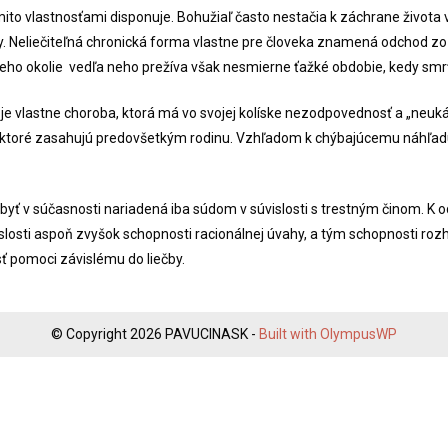
ýmito vlastnosťami disponuje. Bohužiaľ často nestačia k záchrane života 
zy. Neliečiteľná chronická forma vlastne pre človeka znamená odchod zo
Jeho okolie vedľa neho prežíva však nesmierne ťažké obdobie, kedy smrť
sť je vlastne choroba, ktorá má vo svojej kolíske nezodpovednosť a „neuká
 ktoré zasahujú predovšetkým rodinu. Vzhľadom k chýbajúcemu náhľadu 
byť v súčasnosti nariadená iba súdom v súvislosti s trestným činom. K
slosti aspoň zvyšok schopnosti racionálnej úvahy, a tým schopnosti rozhod
sť pomoci závislému do liečby.
© Copyright 2026 PAVUCINASK -
Built with OlympusWP