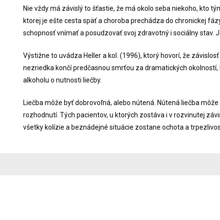
Nie vždy má závislý to šťastie, že má okolo seba niekoho, kto t
ktorej je ešte cesta späť a choroba prechádza do chronickej fá
schopnosť vnímať a posudzovať svoj zdravotný i sociálny stav. 
Výstižne to uvádza Heller a kol. (1996), ktorý hovorí, že závislo
nezriedka končí predčasnou smrťou za dramatických okolností,
alkoholu o nutnosti liečby.
Liečba môže byť dobrovoľná, alebo nútená. Nútená liečba môže 
rozhodnutí. Tých pacientov, u ktorých zostáva i v rozvinutej závi
všetky kolízie a beznádejné situácie zostane ochota a trpezlivo