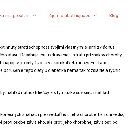
zka má problém
Žijem s abstinujúcou
Blog
ihnutý stratí schopnosť svojimi vlastnými silami zvládnuť
ného stavu. Dosahuje iba uzdravenie – stratu príznakov choroby.
ch nápojov po celý život a v akomkoľvek množstve. Táto
že porušenie tejto diéty u diabetika nemá tak rozsiahle a rýchlo
by, náhľad nutnosti liečby a s tým úzko súvisiaci i náhľad
nekonečných snahách presvedčiť ho o jeho chorobe. Len oni vedia,
 proti osobe závislého, ale proti jeho chorobnej závislosti od