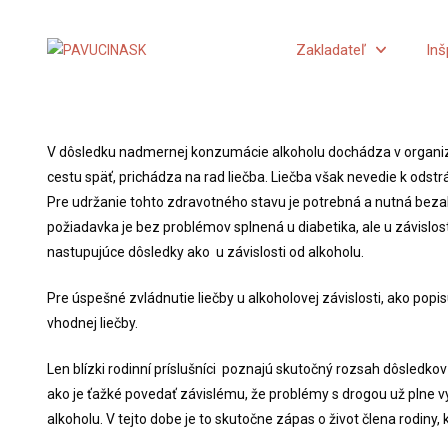
Skip
to
Zakladateľ
Inš
content
V dôsledku nadmernej konzumácie alkoholu dochádza v organizme
cestu späť, prichádza na rad liečba. Liečba však nevedie k odst
Pre udržanie tohto zdravotného stavu je potrebná a nutná bezal
požiadavka je bez problémov splnená u diabetika, ale u závislosti
nastupujúce dôsledky ako u závislosti od alkoholu.
Pre úspešné zvládnutie liečby u alkoholovej závislosti, ako popis
vhodnej liečby.
Len blízki rodinní príslušníci poznajú skutočný rozsah dôsledko
ako je ťažké povedať závislému, že problémy s drogou už plne vyp
alkoholu. V tejto dobe je to skutočne zápas o život člena rodiny